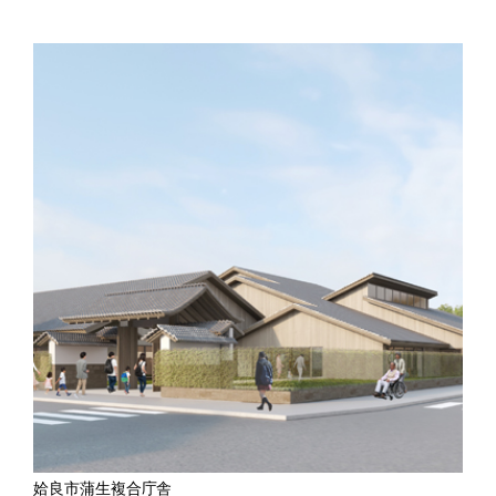
姶良市蒲生複合庁舎