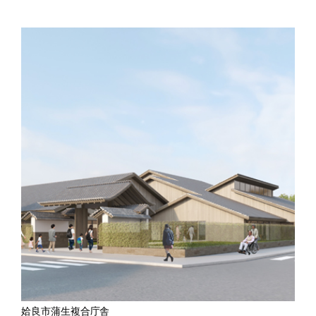
姶良市蒲生複合庁舎