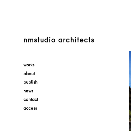
nmstudio architects
works
about
publish
news
contact
access