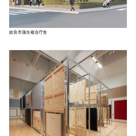
姶良市蒲生複合庁舎