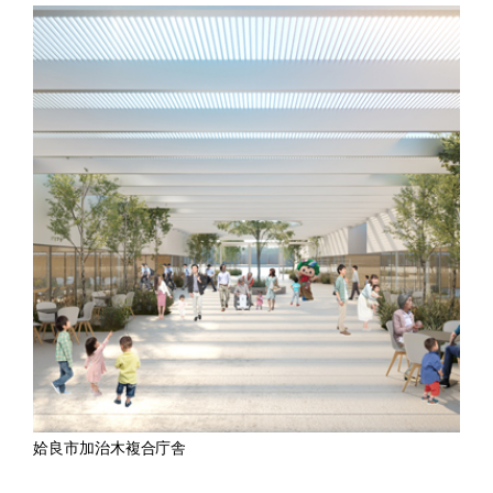
姶良市加治木複合庁舎