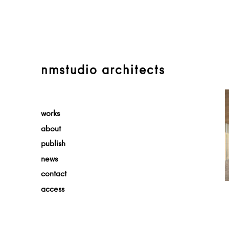
nmstudio architects
works
about
publish
news
contact
access