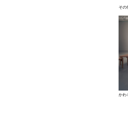
その
かわ