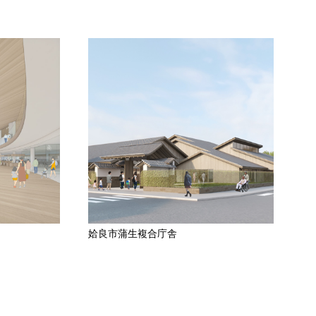
姶良市蒲生複合庁舎