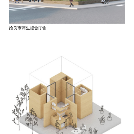
姶良市蒲生複合庁舎