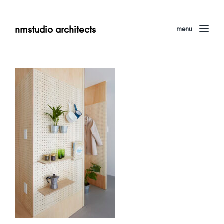
nmstudio architects
menu