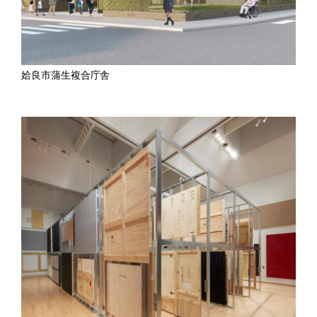
姶良市蒲生複合庁舎